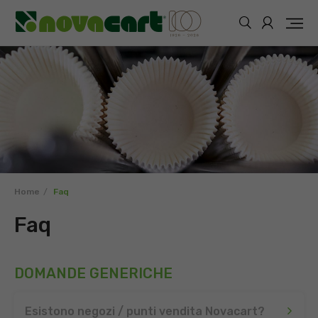
Home
Faq
Faq
DOMANDE GENERICHE
Esistono negozi / punti vendita Novacart?