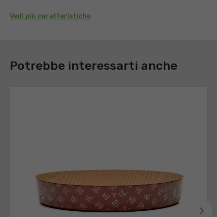
Vedi più caratteristiche
DOWNLOAD
Potrebbe interessarti anche
Registrati
per
scaricare
le
schede
tecniche