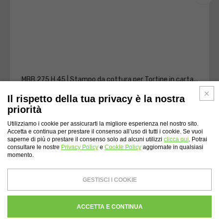
MBB 275 H 45 | Stampo da cottura per Tortine in carta...
Il rispetto della tua privacy è la nostra
priorità
Utilizziamo i cookie per assicurarti la migliore esperienza nel nostro sito.
Accetta e continua per prestare il consenso all’uso di tutti i cookie. Se vuoi
saperne di più o prestare il consenso solo ad alcuni utilizzi
clicca qui
. Potrai
consultare le nostre
Privacy Policy
e
Cookie Policy
aggiornate in qualsiasi
momento.
INDICE DEL SITO
GESTISCI I COOKIE
Novacart S.p.A.
- P.I. - C.F. 00232710137 - Capitale sociale: € 4,200,000
Registro imprese di Lecco N. 00232710137 - REA CCIAA di Lecco 134559
WHISTLEBLOWING
PRIVACY
COOKIES POLICY
CREDITS
ACCETTA E CONTINUA