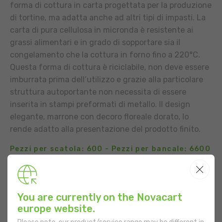
forma di cottura in carta progettata per la produzione
di tortine, ma adatta anche ad altri tipi di impasti. La
carta di pura cellulosa in micronda è resistente ai
grassi alimentari e in grado di sopportare sia il
congelamento che la cottura in forno fino a 220°C.
Questa forma di cottura è riciclabile, non deve essere
imburrata prima dell’utilizzo e grazie alla particolare
struttura autoportante non necessita di essere
inserita in stampi preformati di metallo. Il design
elegante, marrone con decoro floreale dorato, lo
rende adatto alla presentazione del prodotto finito.
Pezzi per scatola: 600 - Pezzi per bancale: 6600
CONTATTO
AGGIUNGI ALLA LISTA
COMMERCIALE
You are currently on the Novacart
europe website.
UTILIZZO