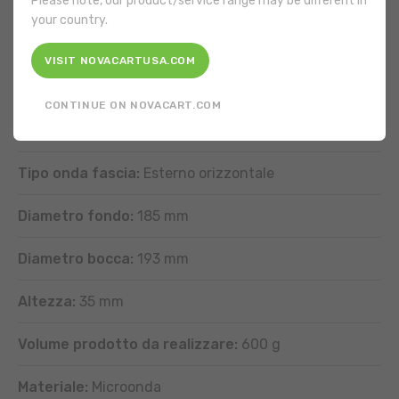
Please note, our product/service range may be different in
your country.
VISIT NOVACARTUSA.COM
CARATTERISTICHE
CONTINUE ON NOVACART.COM
Forma:
Rotonda
Tipo onda fascia:
Esterno orizzontale
Diametro fondo:
185 mm
Diametro bocca:
193 mm
Altezza:
35 mm
Volume prodotto da realizzare:
600 g
Materiale:
Microonda