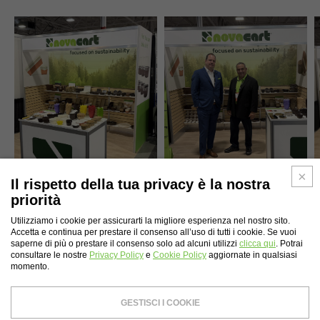
Il rispetto della tua privacy è la nostra
priorità
Utilizziamo i cookie per assicurarti la migliore esperienza nel nostro sito.
Accetta e continua per prestare il consenso all’uso di tutti i cookie. Se vuoi
saperne di più o prestare il consenso solo ad alcuni utilizzi
clicca qui
. Potrai
consultare le nostre
Privacy Policy
e
Cookie Policy
aggiornate in qualsiasi
momento.
INDICE DEL SITO
GESTISCI I COOKIE
Novacart S.p.A.
- P.I. - C.F. 00232710137 - Capitale sociale: € 4,200,000