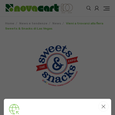
Home
News e tendenze
News
Vieni a trovarci alla fiera
Sweets & Snacks di Las Vegas
NEWS