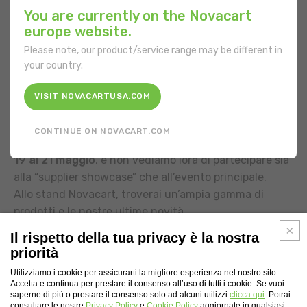
Vieni a trovarci alla fiera
You are currently on the Novacart
Sweets & Snacks di Las
europe website.
Vegas
Please note, our product/service range may be different in
your country.
Dal 19 al 21 maggio Novacart USA ti aspetta a
Las Vegas per la fiera Sweets & Snacks.
VISIT NOVACARTUSA.COM
CONTINUE ON NOVACART.COM
Quest’anno
Sweets & Snacks
si terrà a Las Vegas dal
19 al 21 maggio
, e non vediamo lora di partecipare sia
alla “supplier showcase” che all’evento principale.
Allo stand Novacart, troverai un’ampia gamma di
prodotti e le nostre ultime novità.
Il rispetto della tua privacy è la nostra
Vieni a trovarci allo
stand 6424
. Se desideri prendere
priorità
un appuntamento,
clicca qui
.
Utilizziamo i cookie per assicurarti la migliore esperienza nel nostro sito.
Accetta e continua per prestare il consenso all’uso di tutti i cookie. Se vuoi
saperne di più o prestare il consenso solo ad alcuni utilizzi
clicca qui
. Potrai
consultare le nostre
Privacy Policy
e
Cookie Policy
aggiornate in qualsiasi