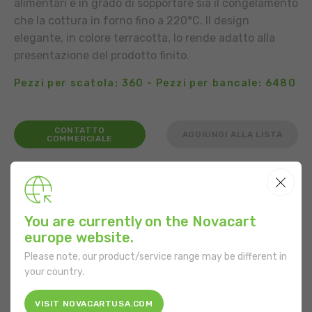
alimentari e in grado di sopportare sia il congelamento
che la cottura in forno fino a 220°C. Il design
elegante, in colore terracotta, lo rende adatto alla
presentazione del prodotto finito.
Pezzi per scatola: 360 - Pezzi per bancale: 6480
CONTATTO
AGGIUNGI ALLA LISTA
COMMERCIALE
UTILIZZO
You are currently on the Novacart
europe website.
Please note, our product/service range may be different in
CARATTERISTICHE
your country.
Forma:
Rotonda
VISIT NOVACARTUSA.COM