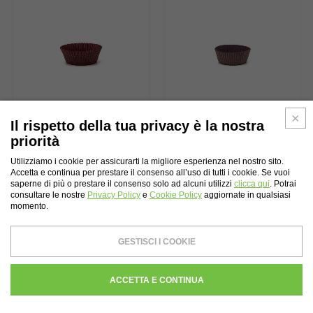
Il rispetto della tua privacy è la nostra
PIR. PASTIC. 5 |
PIR. PASTIC. 4/5 |
priorità
Pirottino da
Pirottino da
presentazione in carta
presentazione in carta
Utilizziamo i cookie per assicurarti la migliore esperienza nel nostro sito.
Accetta e continua per prestare il consenso all’uso di tutti i cookie. Se vuoi
saperne di più o prestare il consenso solo ad alcuni utilizzi
clicca qui
. Potrai
consultare le nostre
Privacy Policy
e
Cookie Policy
aggiornate in qualsiasi
momento.
GESTISCI I COOKIE
ACCETTA E CONTINUA